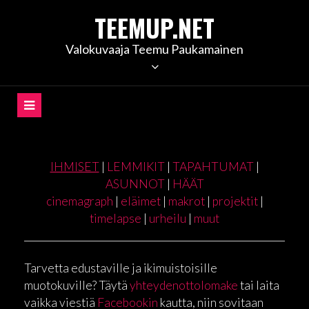
Skip
TEEMUP.NET
to
content
Valokuvaaja Teemu Paukamainen
IHMISET
|
LEMMIKIT
|
TAPAHTUMAT
|
ASUNNOT
|
HÄÄT
cinemagraph
|
eläimet
|
makrot
|
projektit
|
timelapse
|
urheilu
|
muut
Tarvetta edustaville ja ikimuistoisille
muotokuville? Täytä
yhteydenottolomake
tai laita
vaikka viestiä
Facebookin
kautta, niin sovitaan